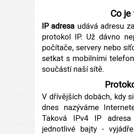
Co je
IP adresa
udává adresu zaří
protokol IP. Už dávno ne
počítače, servery nebo sí
setkat s mobilními telefo
součástí naší sítě.
Protoko
V dřívějších dobách, kdy s
dnes nazýváme Internet
Taková IPv4 IP adresa 
jednotlivé bajty - vyjád