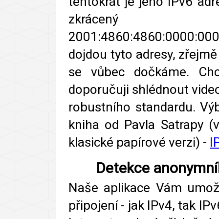
tentokrát je jeho IPv6 ad
zkrácen
2001:4860:4860:0000:0
dojdou tyto adresy, zřejmě
se vůbec dočkáme. Chce
doporučuji shlédnout vide
robustního standardu. Vý
kniha od Pavla Satrapy (
klasické papírové verzi) -
I
Detekce anonymníh
Naše aplikace Vám umožní
připojení - jak IPv4, tak I