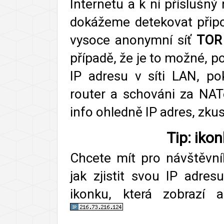
Internetu a k ní příslušn
dokážeme detekovat přip
vysoce anonymní síť
TOR
případě, že je to možné, p
IP adresu v síti LAN, pok
router a schováni za NAT
info ohledně IP adres, zku
Tip: iko
Chcete mít pro návštěvn
jak zjistit svou IP adre
ikonku, která zobrazí a